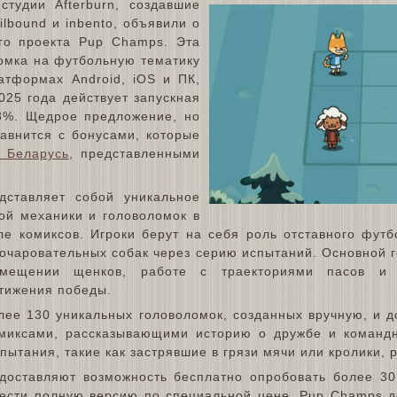
студии Afterburn, создавшие
lbound и inbento, объявили о
го проекта Pup Champs. Эта
ломка на футбольную тематику
атформах Android, iOS и ПК,
025 года действует запускная
3%. Щедрое предложение, но
равнится с бонусами, которые
 Беларусь
, представленными
ставляет собой уникальное
ой механики и головоломок в
ле комиксов. Игроки берут на себя роль отставного футб
 очаровательных собак через серию испытаний. Основной 
азмещении щенков, работе с траекториями пасов и 
стижения победы.
лее 130 уникальных головоломок, созданных вручную, и 
миксами, рассказывающими историю о дружбе и командн
пытания, такие как застрявшие в грязи мячи или кролики,
доставляют возможность бесплатно опробовать более 30
рести полную версию по специальной цене. Pup Champs д