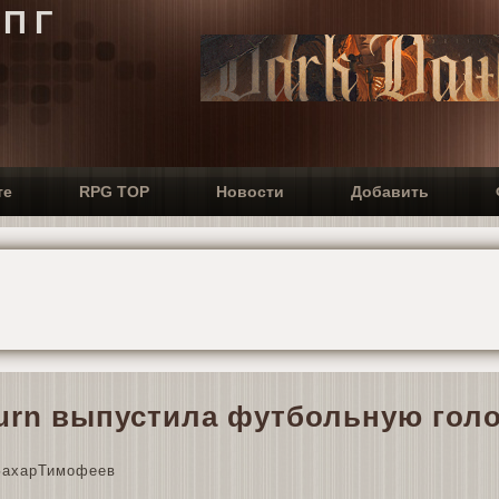
РПГ
те
RPG TOP
Новости
Добавить
burn выпустила футбольную гол
ахарТимофеев