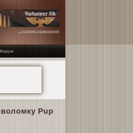
...условия размещения
Форум
оволомку Pup