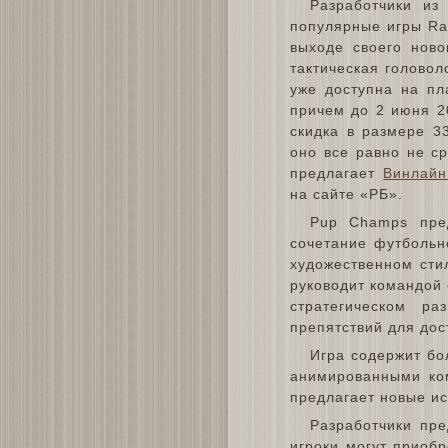
Разработчики из 
популярные игры Rai
выходе своего ново
тактическая голово
уже доступна на пл
причем до 2 июня 2
скидка в размере 3
оно все равно не с
предлагает
Винлайн
на сайте «РБ».
Pup Champs пред
сочетание футбольн
художественном сти
руководит командой
стратегическом р
препятствий для до
Игра содержит бо
анимированными ко
предлагает новые ис
Разработчики пре
игроки могут приоб