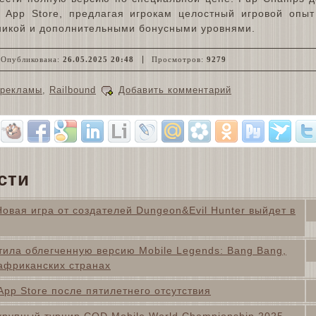
и App Store, предлагая игрокам целостный игровой опы
никой и дополнительными бонусными уровнями.
Опубликована:
26.05.2025 20:48
Просмотров:
9279
 рекламы
,
Railbound
Добавить комментарий
сти
 Новая игра от создателей Dungeon&Evil Hunter выйдет в
ла облегченную версию Mobile Legends: Bang Bang,
 африканских странах
App Store после пятилетнего отсутствия
 крупный турнир COD Mobile World Championship 2025