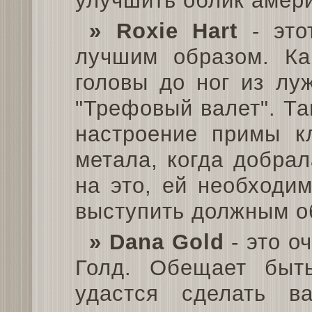
улучшить облик амери
» Roxie Hart
- это
лучшим образом. Ка
головы до ног из лу
"Трефовый валет". Та
настроение примы к
метала, когда добрал
на это, ей необходи
выступить должным о
» Dana Gold
- это о
Голд. Обещает быт
удастся сделать в