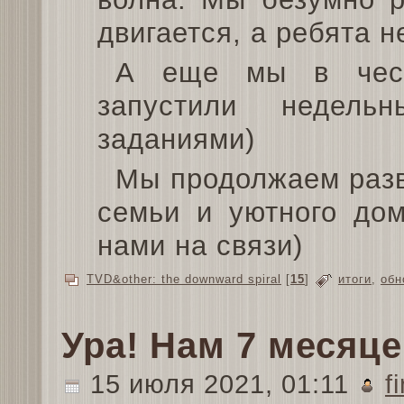
двигается, а ребята н
А еще мы в чест
запустили недел
заданиями)
Мы продолжаем разв
семьи и уютного дом
нами на связи)
TVD&other: the downward spiral
[
15
]
итоги
,
обн
Ура! Нам 7 месяце
15 июля 2021, 01:11
f