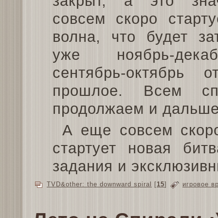
закрыт, а это зна
совсем скоро старту
волна, что будет за
уже ноябрь-дек
сентябрь-октябрь 
прошлое. Всем сп
продолжаем и дальше
А еще совсем скоро
стартует новая бит
задания и эксклюзивн
TVD&other: the downward spiral
[
15
]
игровое в