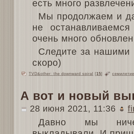
есть много развлечени
Мы продолжаем и да
не останавливаемся
очень много обновлен
Следите за нашими 
скоро)
TVD&other: the downward spiral
[
15
]
семилети
А вот и новый вы
28 июня 2021, 11:36
f
Давно мы нич
выкладывали. И приш