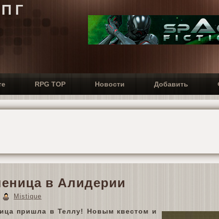
РПГ
те
RPG TOP
Новости
Добавить
еница в Алидерии
4
Mistique
ица пришла в Теллу! Новым квестом и