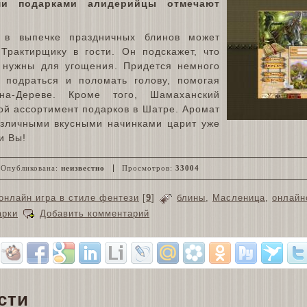
и подарками алидерийцы отмечают
 в выпечке праздничных блинов может
 Трактирщику в гости. Он подскажет, что
 нужны для угощения. Придется немного
, подраться и поломать голову, помогая
-на-Дереве. Кроме того, Шамаханский
ой ассортимент подарков в Шатре. Аромат
азличными вкусными начинками царит уже
и Вы!
Опубликована:
неизвестно
Просмотров:
33004
онлайн игра в стиле фентези
[
9
]
блины
,
Масленица
,
онлайн
арки
Добавить комментарий
сти