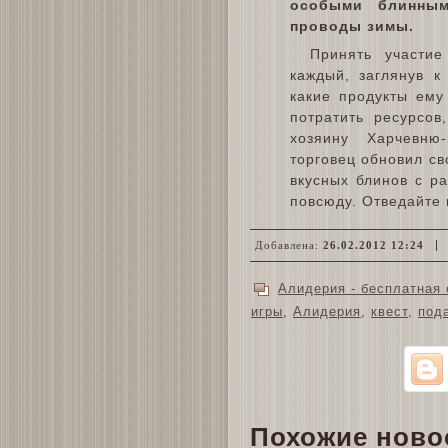
особыми блинным
проводы зимы.
Принять участие
каждый, заглянув к
какие продукты ему
потратить ресурсов
хозяину Харчевню
торговец обновил св
вкусных блинов с р
повсюду. Отведайте 
Добавлена:
26.02.2012 12:24
Алидерия - бесплатная 
игры
,
Алидерия
,
квест
,
под
Похожие ново