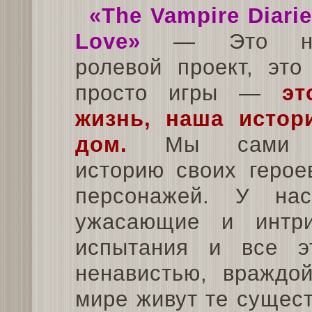
«The Vampire Diarie
Love»
— Это неп
ролевой проект, это
просто игры —
эт
жизнь, наша истор
дом.
Мы сами 
историю своих герое
персонажей. У нас
ужасающие и интри
испытания и все 
ненавистью, враждо
мире живут те сущест