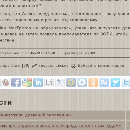
своим спасителем?
нятно, что Алекто след простыл, встал вопрос - лазутчик
 всех подопечных и решить эту головоломку.
ви МакГрегор не обрадовалась, узнав, что в туалете дл
на вовсе не затем позвала преподавателя по ЗОТИ, чтобы
ествие.
Опубликована:
23.02.2017 12:20
Просмотров:
23789
steps back
[
30
]
квесты
,
сюжет
Добавить комментарий
сти
 уничтожили драконий заповедник
ркшире: водители встали в очередь за «мятным чудом»