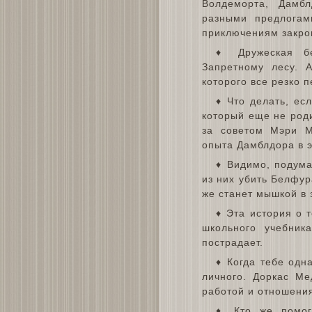
Волдеморта, Дамб
разными предлогами
приключениям закро
♦ Дружеская бе
Запретному лесу. 
которого все резко 
♦ Что делать, ес
который еще не роди
за советом Мэри М
опыта Дамблдора в э
♦ Видимо, подума
из них убить Белфур
же станет мышкой в 
♦ Эта история о 
школьного учебник
пострадает.
♦ Когда тебе одн
личного. Доркас Ме
работой и отношения
♦ Кто же помог 