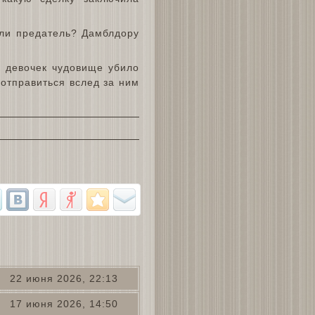
 или предатель? Дамблдору
я девочек чудовище убило
 отправиться вслед за ним
22 июня 2026, 22:13
17 июня 2026, 14:50