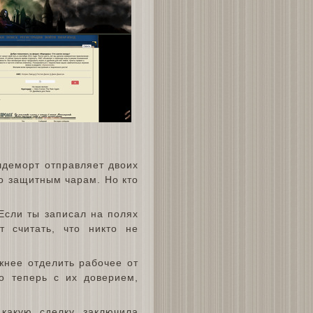
лдеморт отправляет двоих
о защитным чарам. Но кто
Если ты записал на полях
т считать, что никто не
жнее отделить рабочее от
о теперь с их доверием,
какую сделку заключила