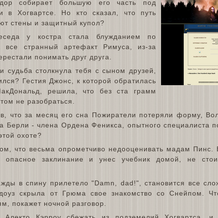
лдор собирает большую его часть под
 в Хогвартсе. Но кто сказал, что путь
ют стены и защитный купол?
седа у костра стала блужданием по
А все странный артефакт Римуса, из-за
перестали понимать друг друга.
ли судьба столкнула тебя с сыном друзей,
лся? Гестия Джонс, к которой обратилась
акДональд, решила, что без ста грамм
том не разобраться.
в, что за месяц его сна Пожиратели потеряли форму, Во
а Берли - члена Ордена Феникса, опытного специалиста п
этой охоте?
том, что весьма опрометчиво недооценивать мадам Пинс. 
а опасное заклинание и унес учебник домой, не стои
ажды в спину прилетело "Damn, dad!", становится все сло
доуз скрыла от Грюма свое знакомство со Снейпом. Чт
м, покажет ночной разговор.
Алекто Кэрроу сбежать из подземелий Хогвартса, и 