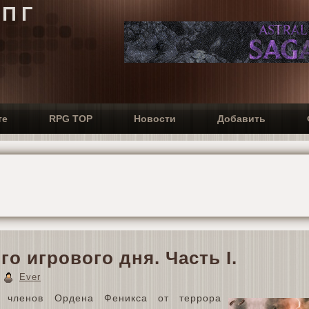
РПГ
те
RPG TOP
Новости
Добавить
о игрового дня. Часть I.
8
Ever
 членов Ордена Феникса от террора