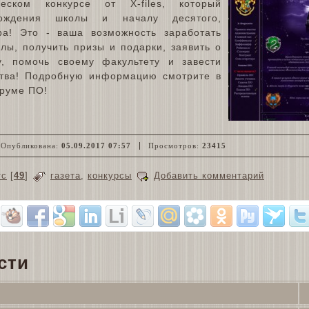
ческом конкурсе от X-files, который
ждения школы и началу десятого,
ра! Это - ваша возможность заработать
лы, получить призы и подарки, заявить о
, помочь своему факультету и завести
ства! Подробную информацию смотрите в
оруме ПО!
Опубликована:
05.09.2017 07:57
Просмотров:
23415
тс
[
49
]
газета
,
конкурсы
Добавить комментарий
сти