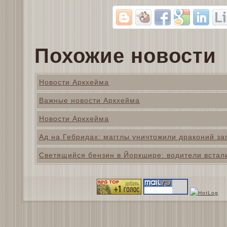
Похожие новости
Новости Аркхейма
Важные новости Аркхейма
Новости Аркхейма
Ад на Гебридах: магглы уничтожили драконий за
Светящийся бензин в Йоркшире: водители встал