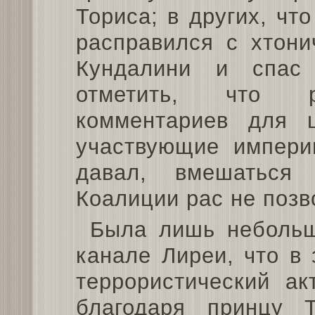
Ториса; в других, чт
расправился с хтони
Кундалини и спас
отметить, что р
комментариев для 
участвующие импери
давал, вмешаться
Коалиции рас не позв
Была лишь небольш
канале Лиреи, что в
террористический ак
благодаря принцу