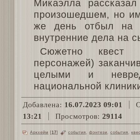
Микаэлла рассказа
произошедшем, но им
же день отбыл на п
внутренние дела на с
Сюжетно квест 
персонажей) заканчив
целыми и невре
национальной клиники
Добавлена:
16.07.2023 09:01
О
13:21
Просмотров:
29114
Аркхейм
[
17
]
события
,
фэнтези
,
события
,
кве