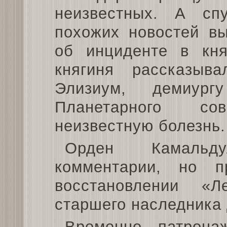
неизвестных. А сп
похожих новостей в
об инциденте в кня
княгиня рассказыв
Элизиум, демиур
Планетарного со
неизвестную болезнь.
Орден Камальд
комментарии, но 
восстановлении «Л
старшего наследника
Временно патрон