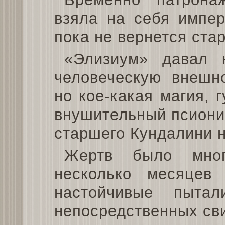
взяла на себя импер
пока не вернется ста
«Элизиум» давал н
человеческую внешно
но кое-какая магия,
внушительный псиони
старшего Кундалини н
Жертв было мно
несколько месяце
настойчивые пыта
непосредственных сви