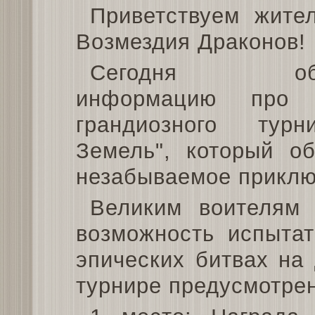
Приветствуем жите
Возмездия Драконов!
Сегодня объ
информацию про 
грандиозного тур
Земель", который о
незабываемое приклю
Великим воителям 
возможность испытат
эпических битвах на
турнире предусмотре