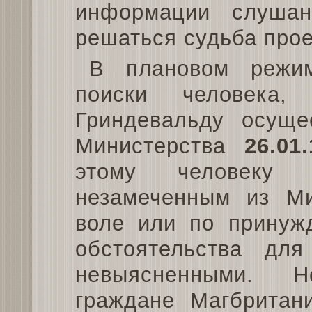
информации слушан
решаться судьба прое
В плановом режи
поиски человека,
Гриндевальду осуще
Министерства
26.01
этому человеку 
незамеченным из Ми
воле или по принужд
обстоятельства дл
невыясненными. Н
граждане Магбритан