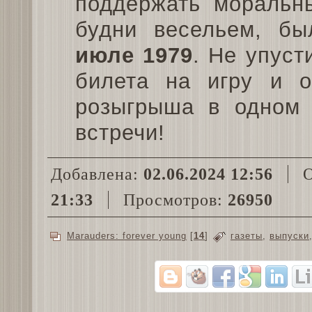
поддержать моральн
будни весельем, бы
июле 1979
. Не упуст
билета на игру и о
розыгрыша в одном 
встречи!
Добавлена:
02.06.2024 12:56
О
21:33
Просмотров:
26950
Marauders: forever young
[
14
]
газеты
,
выпуски