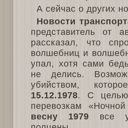
А сейчас о других н
Новости транспорт
представитель от а
рассказал, что спр
волшебниц и волшебн
упал, хотя сами бед
не делись. Возмож
убийством, котор
15.12.1978
. С целью
перевозкам «Ночной
весну 1979
все ус
полцены.