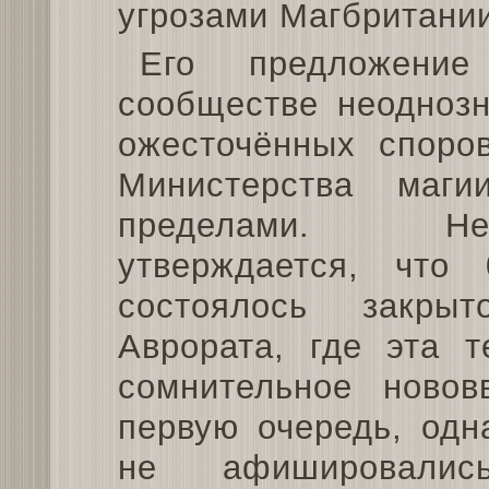
угрозами Магбритании
Его предложени
сообществе неоднозн
ожесточённых споров
Министерства маг
пределами. Не
утверждается, что
состоялось закры
Аврората, где эта т
сомнительное новов
первую очередь, одн
не афишировалис