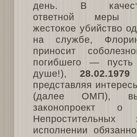
день. В качест
ответной меры 
жестокое убийство од
на службе, Флори
приносит соболез
погибшего — пусть
душе!),
28.02.1979
Б
представляя интерес
(далее ОМП), вы
законопроект о 
Непростительных
исполнении обязанн