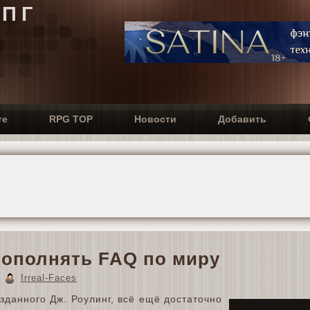
РПГ
те
RPG TOP
Новости
Добавить
ополнять FAQ по миру
3
Irreal-Faces
зданного Дж. Роулинг, всё ещё достаточно