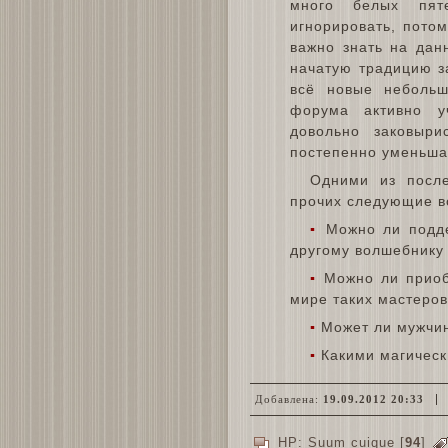
много белых пят
игнорировать, потом
важно знать на дан
начатую традицию з
всё новые небольш
форума активно у
довольно заковыр
постепенно уменьшат
Одними из посл
прочих следующие в
▪
Можно ли подде
другому волшебнику
▪
Можно ли приобр
мире таких мастеро
▪
Может ли мужчин
▪
Какими магическ
Добавлена:
19.09.2012 20:33
HP: Suum cuique
[
94
]