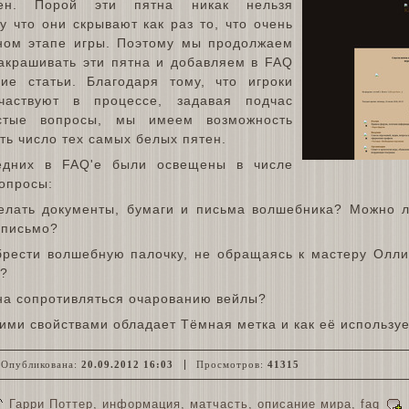
ен. Порой эти пятна никак нельзя
у что они скрывают как раз то, что очень
ном этапе игры. Поэтому мы продолжаем
акрашивать эти пятна и добавляем в FAQ
ие статьи. Благодаря тому, что игроки
частвуют в процессе, задавая подчас
истые вопросы, мы имеем возможность
ь число тех самых белых пятен.
едних в FAQ'е были освещены в числе
опросы:
лать документы, бумаги и письма волшебника? Можно л
 письмо?
ести волшебную палочку, не обращаясь к мастеру Оллив
в?
а сопротивляться очарованию вейлы?
ими свойствами обладает Тёмная метка и как её использу
Опубликована:
20.09.2012 16:03
Просмотров:
41315
Гарри Поттер
,
информация
,
матчасть
,
описание мира
,
faq