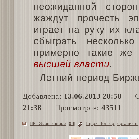
неожиданной сторон
жаждут прочесть эп
играет на руку их кл
обыграть несколь
примерно такие же
высшей власти
.
Летний период Биржи
Добавлена:
13.06.2013 20:58
О
21:38
Просмотров:
43511
HP: Suum cuique
[
94
]
Гарри Поттер
,
организац