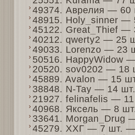
25551. Kurama — 77 
49374. Аврелия — 60
48915. Holy_sinner —
45122. Great_Thief —
40212. qwerty2 — 25 
49033. Lorenzo — 23
50516. HappyWidow —
20520. sov0202 — 18
45889. Avalon — 15 ш
38848. N-Tay — 14 ш
21927. felinafelis — 
40968. Яксель — 8 ш
33641. Morgan_Drug 
45279. ХХГ — 7 шт. 