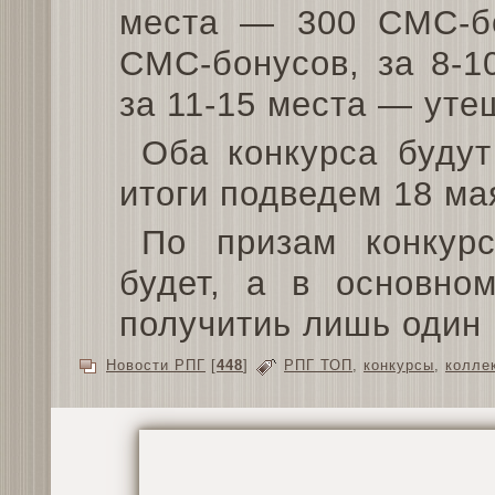
места — 300 СМС-бо
СМС-бонусов, за 8-1
за 11-15 места — ут
Оба конкурса будут
итоги подведем 18 мая
По призам конкурс
будет, а в основно
получитиь лишь один 
Новости РПГ
[
448
]
РПГ ТОП
,
конкурсы
,
колле