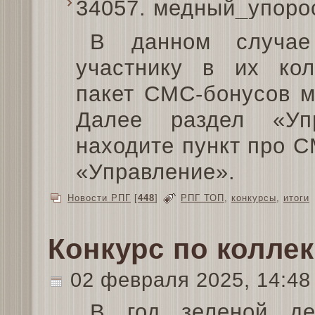
34057. медный_упоро
В данном случае
участнику в их ко
пакет СМС-бонусов м
Далее раздел «Уп
находите пункт про 
«Управление».
Новости РПГ
[
448
]
РПГ ТОП
,
конкурсы
,
итоги
Конкурс по колле
02 февраля 2025, 14:4
В год зеленой де