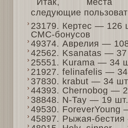
Итак, места 
следующие пользоват
23179. Кертес — 126 
СМС-бонусов
49374. Аврелия — 10
42562. Ksanatas — 3
25551. Kurama — 34 
21927. felinafelis — 
37830. krabut — 34 ш
44393. Chernobog — 
38848. N-Tay — 19 ш
49530. ForeverYoung
45897. Рыжая-бестия