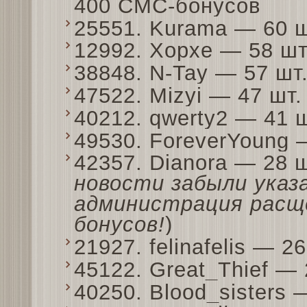
400 СМС-бонусов
25551. Kurama — 60 
12992. Xopxe — 58 ш
38848. N-Tay — 57 ш
47522. Mizyi — 47 шт
40212. qwerty2 — 41 
49530. ForeverYoung
42357. Dianora — 28 
новости забыли указ
администрация расщ
бонусов!
)
21927. felinafelis — 
45122. Great_Thief —
40250. Blood_sisters