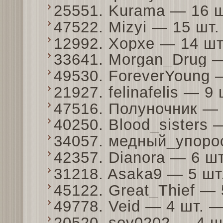
25551. Kurama — 16 
47522. Mizyi — 15 шт
12992. Xopxe — 14 ш
33641. Morgan_Drug 
49530. ForeverYoung
21927. felinafelis — 
47516. Полуночник —
40250. Blood_sisters
34057. медный_упоро
42357. Dianora — 6 ш
31218. Asaka9 — 5 ш
45122. Great_Thief —
49778. Veid — 4 шт. 
20520. sov0202 — 4 