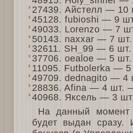
48915. Holy_sinner —
27439. Айстелл — 10
45128. fubioshi — 9 
49033. Lorenzo — 7 ш
50143. naxxar — 7 шт
32611. SH_99 — 6 шт
37706. oealoe — 5 шт
11095. Futbolerka — 
49709. dednagito — 4
28836. Afina — 4 шт.
40968. Яксель — 3 ш
На данный момент 
будет выдан сразу.