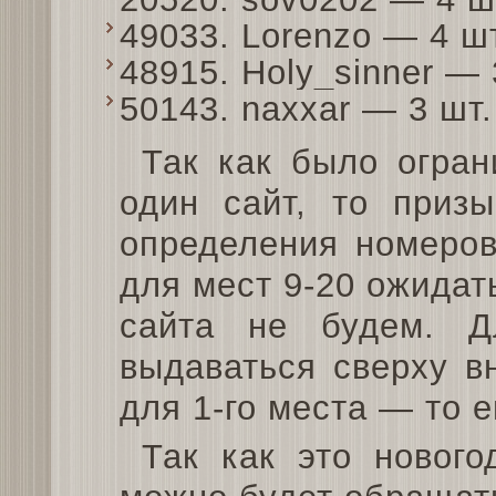
49033. Lorenzo — 4 ш
48915. Holy_sinner —
50143. naxxar — 3 шт
Так как было огран
один сайт, то приз
определения номеров
для мест 9-20 ожида
сайта не будем. Д
выдаваться сверху в
для 1-го места — то 
Так как это нового