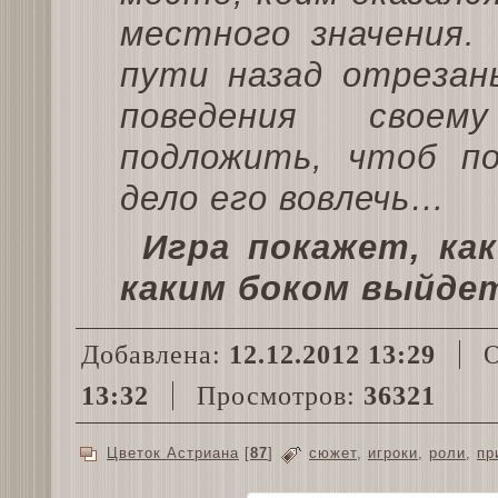
местного значения.
пути назад отрезан
поведения своем
подложить, чтоб п
дело его вовлечь…
Игра покажет, ка
каким боком выйде
Добавлена:
12.12.2012 13:29
О
13:32
Просмотров:
36321
Цветок Астриана
[
87
]
сюжет
,
игроки
,
роли
,
пр