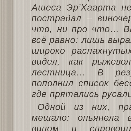
Ашеса Эр’Хаарта не
пострадал – виноче
что, ни про что… Вп
всё равно: лишь выр
широко распахнутых
видел, как рыжевол
лестница… В рез
пополнил список бес
где прятались русал
Одной из них, пр
мешало: опьянела в
вином и спровоци