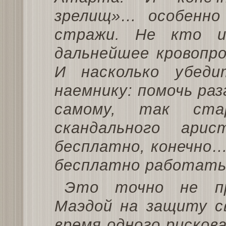
зрелищ»… особенно 
стражи. Не кто и
дальнейшее кровопро
И насколько убеди
наемнику: помочь ра
самому, так ста
скандального ар
бесплатно, конечно…
бесплатно работать
Это точно не пр
Маэдой на защиту с
время одного рисков