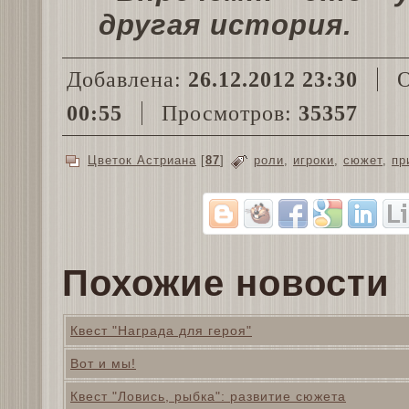
другая история.
Добавлена:
26.12.2012 23:30
О
00:55
Просмотров:
35357
Цветок Астриана
[
87
]
роли
,
игроки
,
сюжет
,
пр
Похожие новости
Квест "Награда для героя"
Вот и мы!
Квест "Ловись, рыбка": развитие сюжета