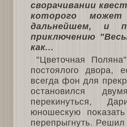
сворачивании квеста
которого может
дальнейшем, и п
приключению "Весы
как...
"Цветочная Поляна
постоялого двора, е
всегда фон для прекр
остановился дву
перекинуться, Д
юношескую показать
перепрыгнуть. Решил -