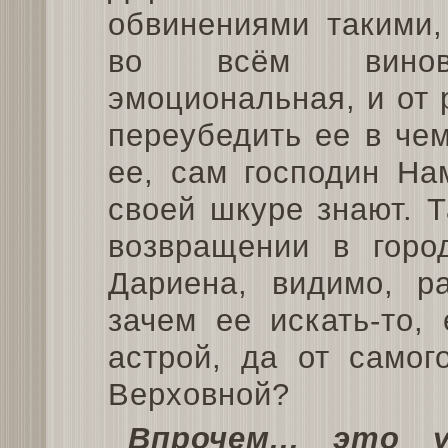
обвинениями такими,
во всём винов
эмоциональная, и от 
переубедить ее в че
ее, сам господин На
своей шкуре знают. Т
возвращении в горо
Дариена, видимо, ра
зачем ее искать-то,
астрой, да от самог
Верховной?
Впрочем... это 