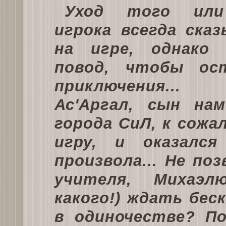
Уход того или
игрока всегда ска
на игре, однако
повод, чтобы ос
приключения...
Ас'Аргал, сын нам
города СиЛ, к сожа
игру, и оказался
произвола... Не по
учителя, Михаэл
какого!) ждать бес
в одиночестве? П