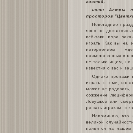
гостей,
наши Астры п
просторов "Цветк
Новогодние празд
явно не достаточные
всё-таки пора зака
играть. Как вы на 
нетерпением жд
поименованных в спи
не только ищем, но
известия о вас и ва
Однако пропажи н
играть, с теми, кто 
может не радовать,
сожжение люциферк
Ловушкой или смер
решать игрокам, и к
Напоминаю, что н
великой случайност
появится на нашем