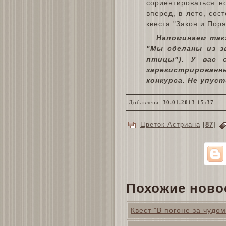
сориентироваться н
вперед, в лето, сос
квеста "Закон и Поря
Напоминаем так
"Мы сделаны из з
птицы"). У вас 
зарегистрированн
конкурса. Не упус
Добавлена:
30.01.2013 15:37
Цветок Астриана
[
87
]
Похожие ново
Квест "В погоне за чудо