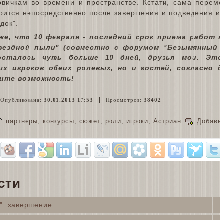
овичкам во времени и пространстве. Кстати, сама перем
тоится непосредственно после завершения и подведения и
док".
же, что 10 февраля - последний срок приема работ 
вездной пыли" (совместно с форумом "Безымянный 
осталось чуть больше 10 дней, друзья мои. Эт
ых игроков обеих ролевых, но и гостей, согласно
тите возможность!
Опубликована:
30.01.2013 17:53
Просмотров:
38402
партнеры
,
конкурсы
,
сюжет
,
роли
,
игроки
,
Астриан
Добав
сти
м": завершение