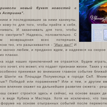
ринесли новый букет новостей с
а Астриана".
ники и последовавшие за ними каникулы,
 кому-то для того, чтобы прийти в себя,
нчивать. И заканчивать для того, чтобы
это смотрите? Надеюсь, положительно. С
ем возвращения всех потеряшек,
ске тех, кто разыскивается -
"Ищу вас!"
И
 и заочно любим, и преданно ждем, и надеемся на скорое
ших планах.
а ходе наших приключений не отразятся. Будем играть,
этого хочет, кто может, кто подает признаки жизни. Таких у 
 особенно принимая во внимание главное событие ближай
и Шанти на Площади Полумесяца в городе СиЛ. Мним
тью? Победой или поражением? Или и тем, и другим вм
акое влияние окажет на дальнейшее развитие сюжета - реш
аш сюжет строится здесь и сейчас, на основе ваших де
и в виде Кубика и Мастера. Хотя не исключено, что так
 форуме на основе отыгранных событий после перемотк