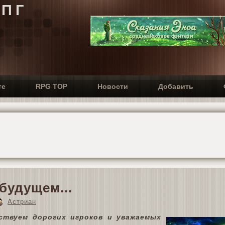
РПГ
те
RPG TOP
Новости
Добавить
будущем...
Астриан
ствуем дорогих игроков и уважаемых