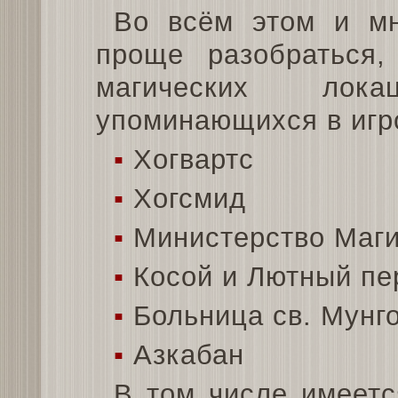
Во всём этом и мн
проще разобраться
магических лок
упоминающихся в игр
▪
Хогвартс
▪
Хогсмид
▪
Министерство Маг
▪
Косой и Лютный пе
▪
Больница св. Мунг
▪
Азкабан
В том числе имеетс