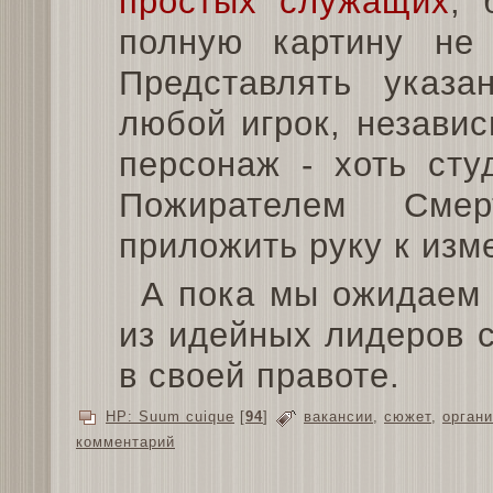
простых служащих
, 
полную картину не 
Представлять указ
любой игрок, независ
персонаж - хоть сту
Пожирателем Сме
приложить руку к изм
А пока мы ожидаем 2
из идейных лидеров 
в своей правоте.
HP: Suum cuique
[
94
]
вакансии
,
сюжет
,
орган
комментарий