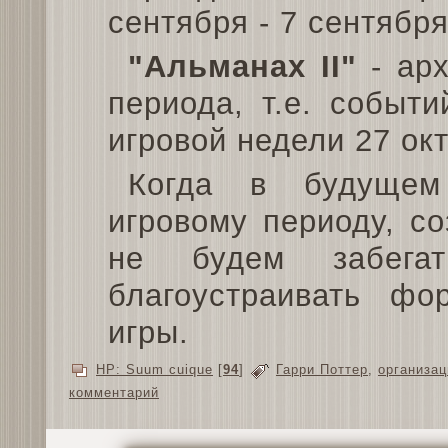
сентября - 7 сентября
"Альманах II"
- арх
периода, т.е. событ
игровой недели 27 окт
Когда в будущем
игровому периоду, со
не будем забега
благоустраивать ф
игры.
HP: Suum cuique
[
94
]
Гарри Поттер
,
организац
комментарий