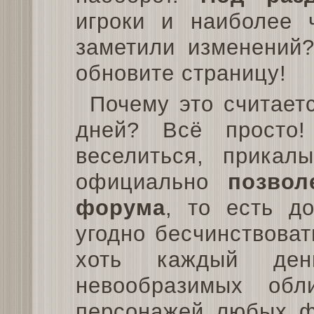
игроки и наиболее
заметили изменений
обновите страницу!
Почему это считает
дней? Всё просто!
веселиться, прикал
официально
позво
форума
, то есть д
угодно бесчинствова
хоть каждый ден
невообразимых об
персонажей любых ф