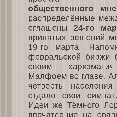
общественного мне
распределённые межд
оглашены
24-го мар
принятых решений мо
19-го марта. Напо
февральской биржи 
своим харизмати
Малфоем во главе. А
четверть населения
отдало свои симпат
Идеи же Тёмного Лор
впечатление на срав