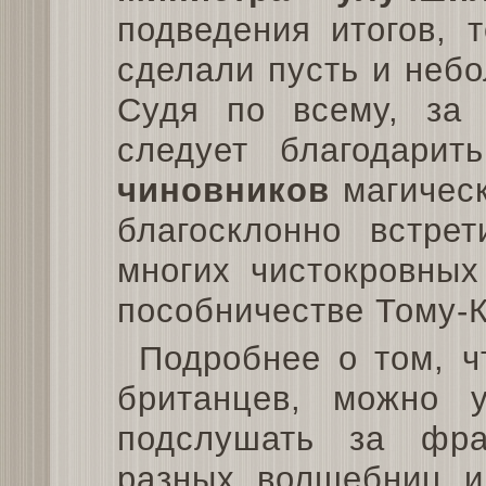
подведения итогов, 
сделали пусть и небо
Судя по всему, за 
следует благодари
чиновников
магическ
благосклонно встре
многих чистокровных
пособничестве Тому-К
Подробнее о том, ч
британцев, можно у
подслушать за фр
разных волшебниц и