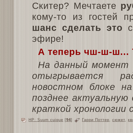
Скитер? Мечтаете
ру
кому-то из гостей 
шанс сделать это
с
эфире!
А теперь чш-ш-ш...
На данный момент 
отыгрывается ра
новостном блоке на
позднее актуальную 
краткой хронологии 
HP: Suum cuique
[
94
]
Гарри Поттер
,
сюжет
,
кв