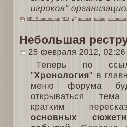
игроков" организацио
HP: Suum cuique
[
94
]
заявка
,
набор
,
вакансии
Небольшая рестр
25 февраля 2012, 02:2
Теперь по ссыл
"
Хронология
" в глав
меню форума буд
открываться тем
кратким переска
основных сюжетн