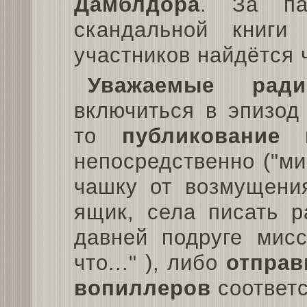
Дамблдора
. За па
скандальной книг
участников найдётся ч
Уважаемые ради
включиться в эпизод
то
публикование 
непосредственно ("м
чашку от возмущения
ящик, села писать р
давней подруге мисс
что..." ), либо
отправ
вопиллеров
соответ