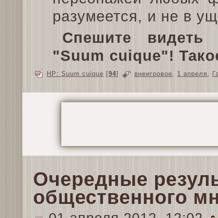
разумеется, и не в ущ
Спешите видеть 
"Suum cuique"! Тако
HP: Suum cuique
[
94
]
внеигровое
,
1 апреля
,
Г
Очередные резуль
общественного м