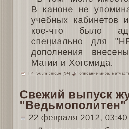
В каноне не упомин
учебных кабинетов и
кое-что было ад
специально для "H
дополнения внесен
Магии и Хогсмида.
HP: Suum cuique
[
94
]
описание мира
,
матчаст
Свежий выпуск ж
"Ведьмополитен" 
22 февраля 2012, 03:4