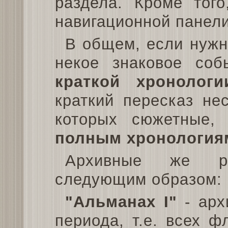
раздела. Кроме тог
навигационной панели
В общем, если нужн
некое знаковое соб
краткой хронологи
краткий пересказ не
которых сюжетные,
полным хронология
Архивные же ра
следующим образом:
"Альманах I"
- арх
периода, т.е. всех 