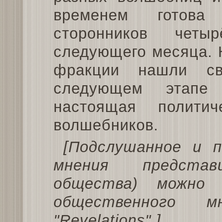
временем готова
сторонников чет
следующего месяца. 
фракции нашли св
следующем этапе
настоящая полити
волшебников.
[Подслушанное и п
мнения предста
общества) можно
общественного м
"Revelations".]