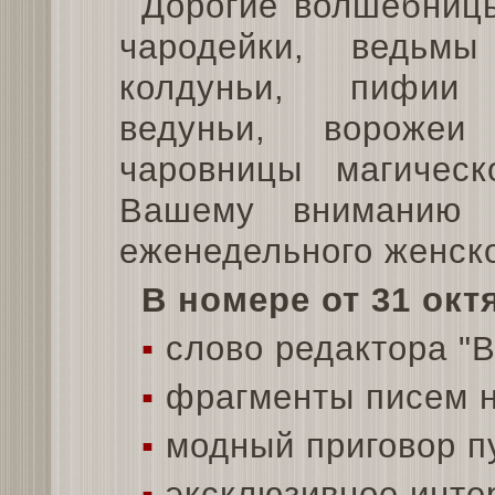
Дорогие волшебниц
чародейки, ведьм
колдуньи, пифии
ведуньи, вороже
чаровницы магическ
Вашему вниманию 
еженедельного женско
В номере от 31 окт
▪
слово редактора "
▪
фрагменты писем н
▪
модный приговор п
▪
эксклюзивное инте