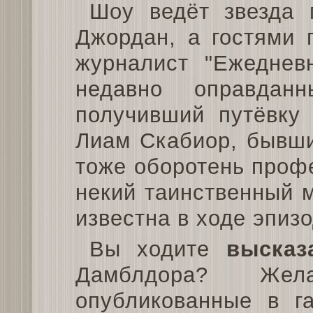
Шоу ведёт звезда 
Джордан, а гостями 
журналист "Ежеднев
недавно оправда
получивший путёвку
Лиам Скабиор, бывши
тоже оборотень профе
некий таинственный м
известна в ходе эпизо
Вы ходите
высказ
Дамблдора? Ж
опубликованные в г