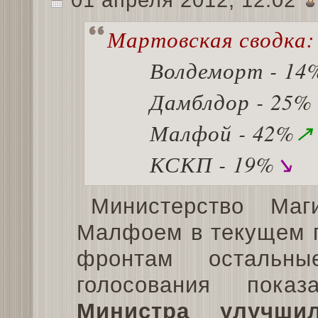
01 апреля 2012, 12:02
Мартовская сводка:
Волдеморт - 14
Дамблдор - 25%
Малфой - 42%
↗
КСКП - 19%
↘
Министерство Ма
Малфоем в текущем п
фронтам остальн
голосования пок
Министра улучшил